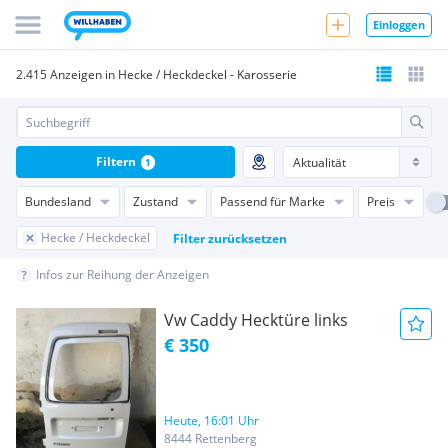
Einloggen
2.415 Anzeigen in Hecke / Heckdeckel - Karosserie
Filtern
1
Bundesland
Zustand
Passend für Marke
Preis
Hecke / Heckdeckel
Filter zurücksetzen
Infos zur Reihung der Anzeigen
Vw Caddy Hecktüre links
€ 350
Heute, 16:01 Uhr
8444 Rettenberg