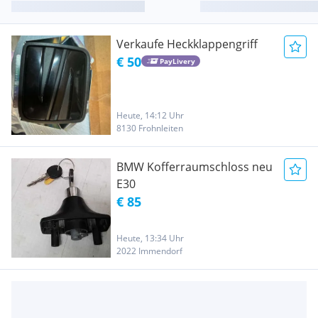
Verkaufe Heckklappengriff
€ 50
PayLivery
Heute, 14:12 Uhr
8130 Frohnleiten
BMW Kofferraumschloss neu
E30
€ 85
Heute, 13:34 Uhr
2022 Immendorf