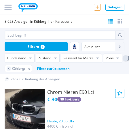
Einloggen
3.623 Anzeigen in Kühlergrille - Karosserie
Filtern
1
Bundesland
Zustand
Passend für Marke
Preis
Kühlergrille
Filter zurücksetzen
Infos zur Reihung der Anzeigen
Chrom Nieren E90 Lci
€ 30
PayLivery
Heute, 23:36 Uhr
4400 Christkindl