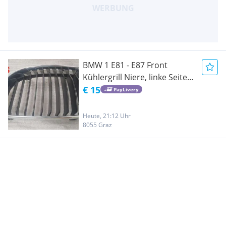
BMW 1 E81 - E87 Front
Kühlergrill Niere, linke Seite
Teilenummer 70771299
€ 15
PayLivery
Heute, 21:12 Uhr
8055 Graz