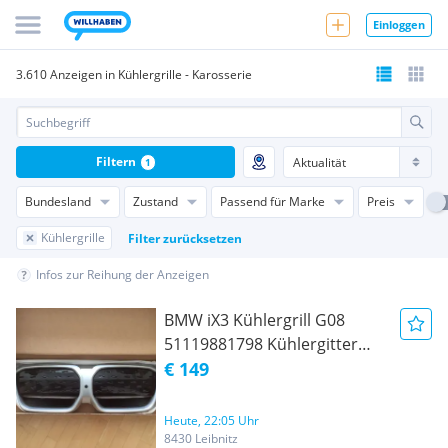
Einloggen
3.610 Anzeigen in Kühlergrille - Karosserie
Filtern
1
Bundesland
Zustand
Passend für Marke
Preis
Kühlergrille
Filter zurücksetzen
Infos zur Reihung der Anzeigen
BMW iX3 Kühlergrill G08
51119881798 Kühlergitter
Frontgrill Nieren Diamant
€ 149
Heute, 22:05 Uhr
8430 Leibnitz