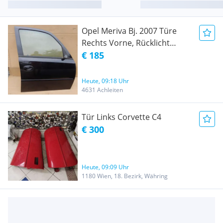
Opel Meriva Bj. 2007 Türe
Rechts Vorne, Rücklicht
Links, Federbeine Li & Re.
€ 185
vorne
Heute, 09:18 Uhr
4631 Achleiten
Tür Links Corvette C4
€ 300
Heute, 09:09 Uhr
1180 Wien, 18. Bezirk, Währing