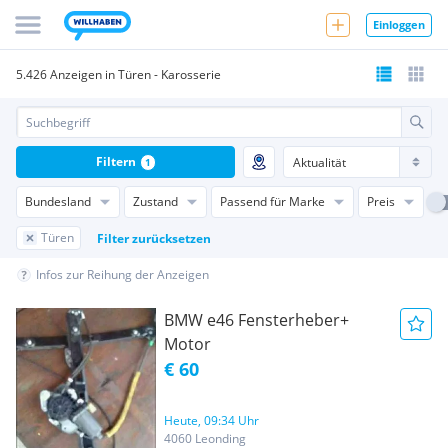
Einloggen
5.426 Anzeigen in Türen - Karosserie
Filtern
1
Bundesland
Zustand
Passend für Marke
Preis
Türen
Filter zurücksetzen
Infos zur Reihung der Anzeigen
BMW e46 Fensterheber+
Motor
€ 60
Heute, 09:34 Uhr
4060 Leonding