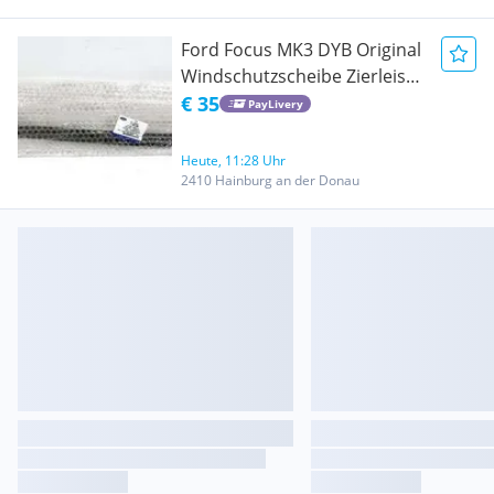
Ford Focus MK3 DYB Original
Windschutzscheibe Zierleiste
rechts 1796560
€ 35
PayLivery
Heute, 11:28 Uhr
2410 Hainburg an der Donau