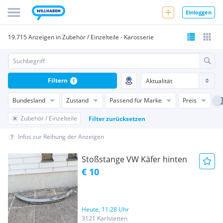
Einloggen
19.715 Anzeigen in Zubehör / Einzelteile - Karosserie
Filtern
1
Bundesland
Zustand
Passend für Marke
Preis
Zubehör / Einzelteile
Filter zurücksetzen
Infos zur Reihung der Anzeigen
Stoßstange VW Käfer hinten
€ 10
Heute, 11:28 Uhr
3121 Karlstetten