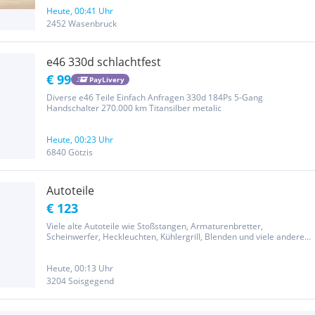
Heute, 00:41 Uhr
2452 Wasenbruck
e46 330d schlachtfest
€ 99
PayLivery
Diverse e46 Teile Einfach Anfragen 330d 184Ps 5-Gang
Handschalter 270.000 km Titansilber metalic
Heute, 00:23 Uhr
6840 Götzis
Autoteile
€ 123
Viele alte Autoteile wie Stoßstangen, Armaturenbretter,
Scheinwerfer, Heckleuchten, Kühlergrill, Blenden und viele andere
Teile! Schreibt mich an wenn ihr was bestimmtes sucht!
Heute, 00:13 Uhr
3204 Soisgegend