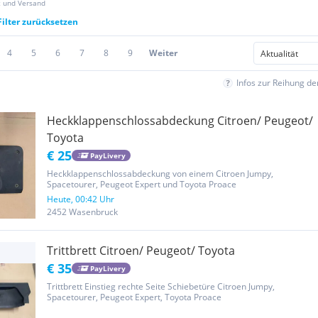
z und Versand
Filter zurücksetzen
4
5
6
7
8
9
Weiter
Infos zur Reihung d
Heckklappenschlossabdeckung Citroen/ Peugeot/
Toyota
€ 25
PayLivery
Heckklappenschlossabdeckung von einem Citroen Jumpy,
Spacetourer, Peugeot Expert und Toyota Proace
Heute, 00:42 Uhr
2452 Wasenbruck
Trittbrett Citroen/ Peugeot/ Toyota
€ 35
PayLivery
Trittbrett Einstieg rechte Seite Schiebetüre Citroen Jumpy,
Spacetourer, Peugeot Expert, Toyota Proace