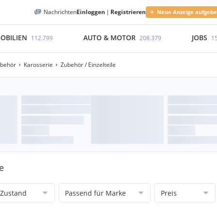
Nachrichten
Einloggen
|
Registrieren
Neue Anzeige aufgeb
OBILIEN
AUTO & MOTOR
JOBS
112.799
208.379
1
ubehör
Karosserie
Zubehör / Einzelteile
e
Zustand
Passend für Marke
Preis