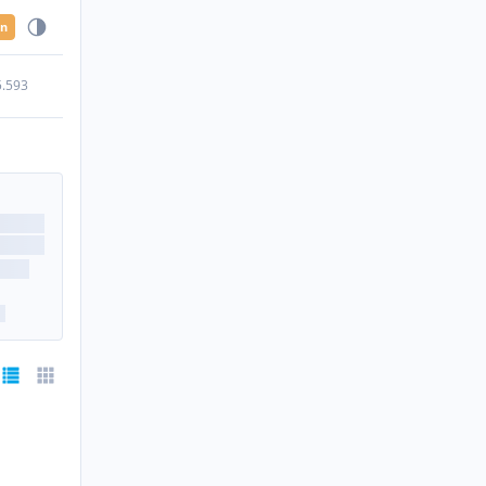
en
5.593