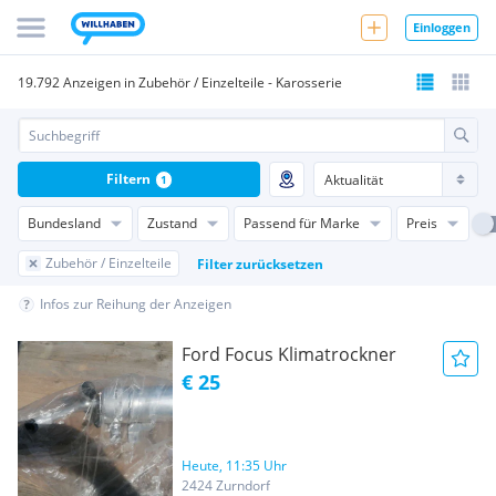
Einloggen
19.792 Anzeigen in Zubehör / Einzelteile - Karosserie
Filtern
1
Bundesland
Zustand
Passend für Marke
Preis
Zubehör / Einzelteile
Filter zurücksetzen
Infos zur Reihung der Anzeigen
Ford Focus Klimatrockner
€ 25
Heute, 11:35 Uhr
2424 Zurndorf