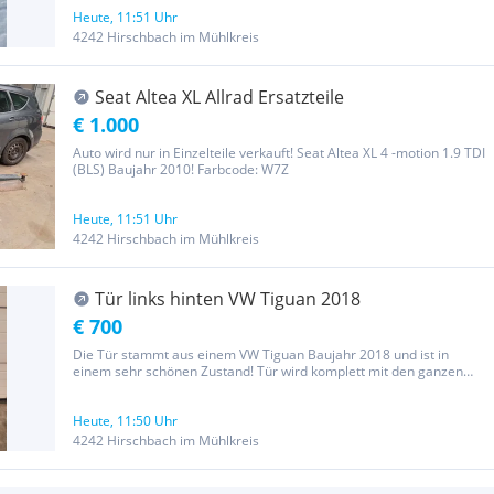
Heute, 11:51 Uhr
4242 Hirschbach im Mühlkreis
Seat Altea XL Allrad Ersatzteile
€ 1.000
Auto wird nur in Einzelteile verkauft! Seat Altea XL 4 -motion 1.9 TDI
(BLS) Baujahr 2010! Farbcode: W7Z
Heute, 11:51 Uhr
4242 Hirschbach im Mühlkreis
Tür links hinten VW Tiguan 2018
€ 700
Die Tür stammt aus einem VW Tiguan Baujahr 2018 und ist in
einem sehr schönen Zustand! Tür wird komplett mit den ganzen
Anbauteilen verkauft (wie am Foto zu sehen) Farbcode :B7W Auch
noch viele andere Teile aus diesem Auto erhältlich!
Heute, 11:50 Uhr
4242 Hirschbach im Mühlkreis