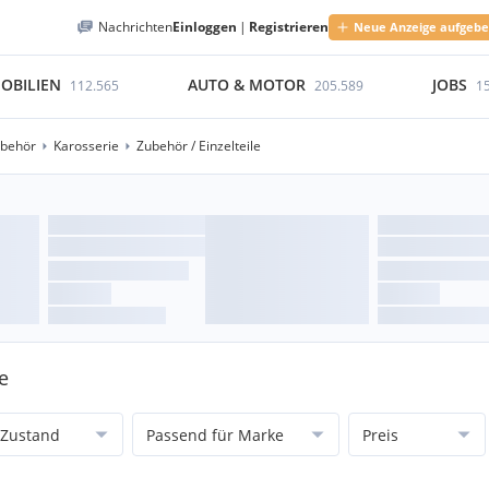
Nachrichten
Einloggen
|
Registrieren
Neue Anzeige aufgeb
OBILIEN
AUTO & MOTOR
JOBS
112.565
205.589
1
ubehör
Karosserie
Zubehör / Einzelteile
e
Zustand
Passend für Marke
Preis