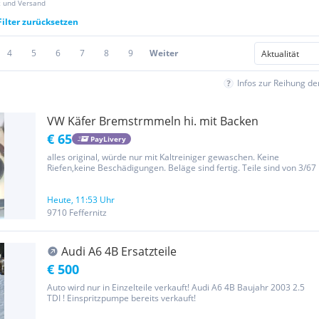
z und Versand
Filter zurücksetzen
4
5
6
7
8
9
Weiter
Infos zur Reihung d
VW Käfer Bremstrmmeln hi. mit Backen
€ 65
PayLivery
alles original, würde nur mit Kaltreiniger gewaschen. Keine
Riefen,keine Beschädigungen. Beläge sind fertig. Teile sind von 3/67
Heute, 11:53 Uhr
9710 Feffernitz
Audi A6 4B Ersatzteile
€ 500
Auto wird nur in Einzelteile verkauft! Audi A6 4B Baujahr 2003 2.5
TDI ! Einspritzpumpe bereits verkauft!