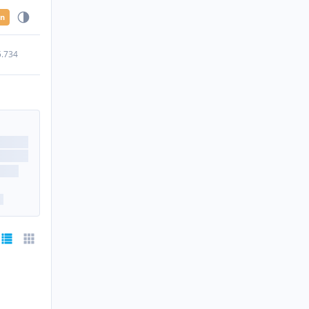
en
5.734