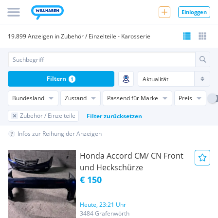
Einloggen
19.899 Anzeigen in Zubehör / Einzelteile - Karosserie
Filtern
1
Bundesland
Zustand
Passend für Marke
Preis
Zubehör / Einzelteile
Filter zurücksetzen
Infos zur Reihung der Anzeigen
Honda Accord CM/ CN Front
und Heckschürze
€ 150
Heute, 23:21 Uhr
3484 Grafenwörth