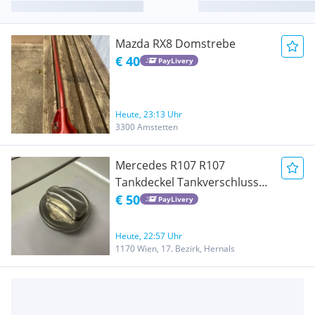
Mazda RX8 Domstrebe
€ 40
PayLivery
Heute, 23:13 Uhr
3300 Amstetten
Mercedes R107 R107
Tankdeckel Tankverschluss
mit neuem Dichtungsring
€ 50
PayLivery
Heute, 22:57 Uhr
1170 Wien, 17. Bezirk, Hernals