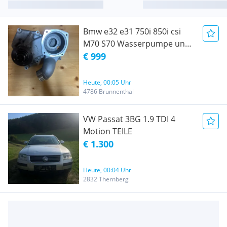
Bmw e32 e31 750i 850i csi
M70 S70 Wasserpumpe und
Wasserkühler neu original
€ 999
Bmw
Heute, 00:05 Uhr
4786 Brunnenthal
VW Passat 3BG 1.9 TDI 4
Motion TEILE
€ 1.300
Heute, 00:04 Uhr
2832 Thernberg