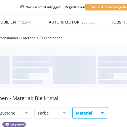
Nachrichten
Einloggen
|
Registrieren
Neue Anzeige aufgeb
OBILIEN
AUTO & MOTOR
JOBS
112.544
205.550
1
rzenständer / Laternen
Teelichthalter
en - Material: Bleikristall
Zustand
Farbe
Material
PayLivery