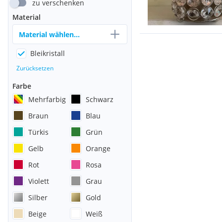
zu verschenken
Material
Material wählen...
Bleikristall
Zurücksetzen
Farbe
Mehrfarbig
Schwarz
Braun
Blau
Türkis
Grün
Gelb
Orange
Rot
Rosa
Violett
Grau
Silber
Gold
Beige
Weiß