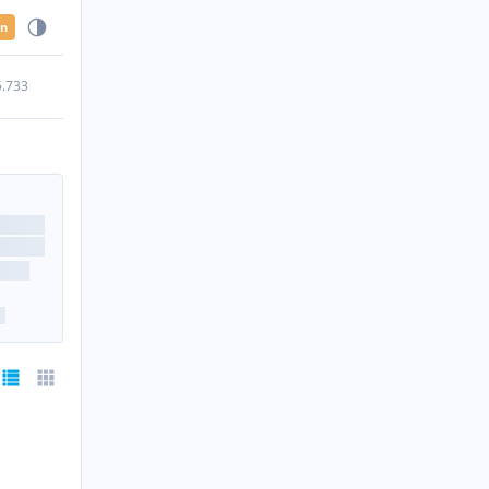
en
5.733