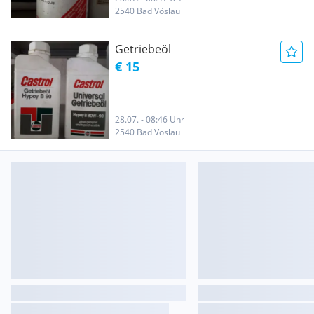
2540 Bad Vöslau
Getriebeöl
€ 15
28.07. - 08:46 Uhr
2540 Bad Vöslau