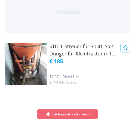
STOLL Streuer für Splitt, Salz,
Dünger für Kleintraktor mit
Zapfwelle
€ 185
17.07. - 08:44 Uhr
2540 Bad Vöslau
Suchagent aktivieren