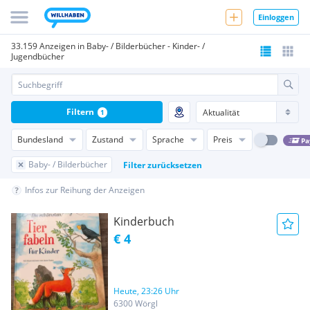
Einloggen
33.159 Anzeigen in Baby- / Bilderbücher - Kinder- /
Jugendbücher
Filtern
1
Bundesland
Zustand
Sprache
Preis
Pa
Baby- / Bilderbücher
Filter zurücksetzen
Infos zur Reihung der Anzeigen
Kinderbuch
€ 4
Heute, 23:26 Uhr
6300 Wörgl