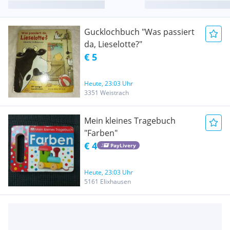
Gucklochbuch "Was passiert
da, Lieselotte?"
€ 5
Heute, 23:03 Uhr
3351 Weistrach
Mein kleines Tragebuch
"Farben"
€ 4
PayLivery
Heute, 23:03 Uhr
5161 Elixhausen