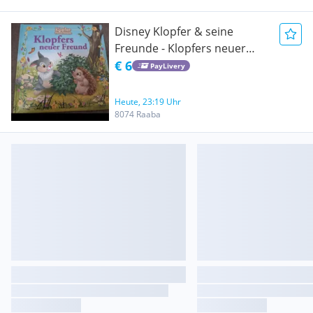
Disney Klopfer & seine
Freunde - Klopfers neuer
Freund - Hardcover
€ 6
PayLivery
Heute, 23:19 Uhr
8074 Raaba