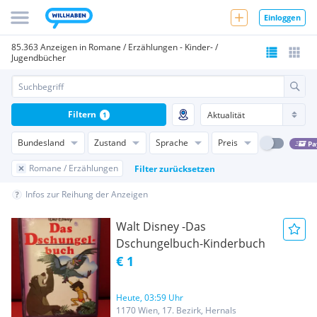
Einloggen
85.363 Anzeigen in Romane / Erzählungen - Kinder- /
Jugendbücher
Filtern
1
Bundesland
Zustand
Sprache
Preis
Pa
Romane / Erzählungen
Filter zurücksetzen
Infos zur Reihung der Anzeigen
Walt Disney -Das
Dschungelbuch-Kinderbuch
€ 1
Heute, 03:59 Uhr
1170 Wien, 17. Bezirk, Hernals