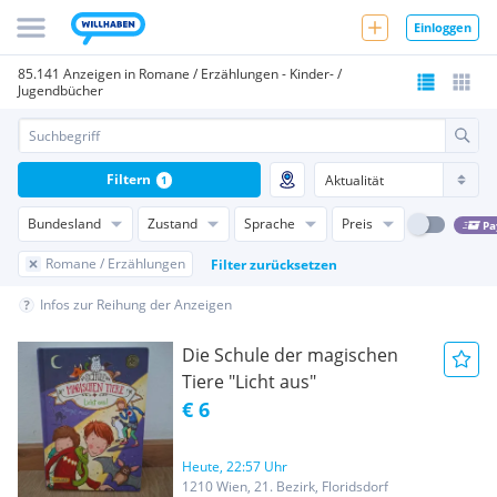
Einloggen
85.141 Anzeigen in Romane / Erzählungen - Kinder- /
Jugendbücher
Filtern
1
Bundesland
Zustand
Sprache
Preis
Pa
Romane / Erzählungen
Filter zurücksetzen
Infos zur Reihung der Anzeigen
Die Schule der magischen
Tiere "Licht aus"
€ 6
Heute, 22:57 Uhr
1210 Wien, 21. Bezirk, Floridsdorf