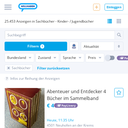
Einloggen
25.453 Anzeigen in Sachbücher - Kinder- / Jugendbücher
Filtern
1
Bundesland
Zustand
Sprache
Preis
Pa
Sachbücher
Filter zurücksetzen
Infos zur Reihung der Anzeigen
Abenteuer und Entdecker 4
Bücher im Sammelband
€ 4
PayLivery
Heute, 11:35 Uhr
4501 Neuhofen an der Krems