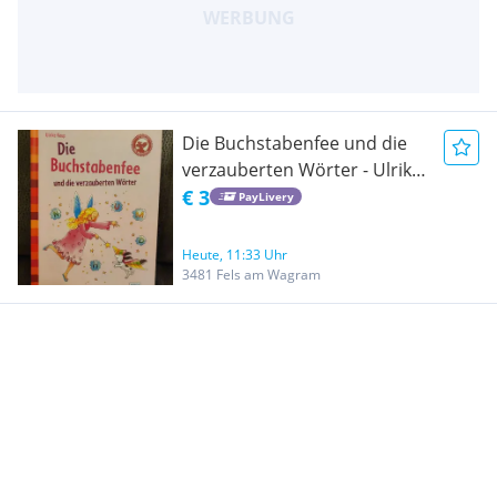
Die Buchstabenfee und die
verzauberten Wörter - Ulrike
Kaup
€ 3
PayLivery
Heute, 11:33 Uhr
3481 Fels am Wagram