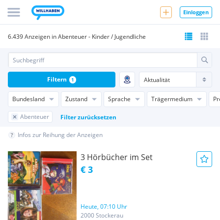
Einloggen
6.439 Anzeigen in Abenteuer - Kinder / Jugendliche
Filtern
1
Bundesland
Zustand
Sprache
Trägermedium
Pr
Abenteuer
Filter zurücksetzen
Infos zur Reihung der Anzeigen
3 Hörbücher im Set
€ 3
Heute, 07:10 Uhr
2000 Stockerau