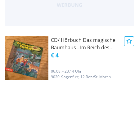
CD/ Hörbuch Das magische
Baumhaus - Im Reich des
Tigers Folge 17 deutsch
€ 4
06.08. - 23:14 Uhr
9020 Klagenfurt, 12.Bez.:St. Martin