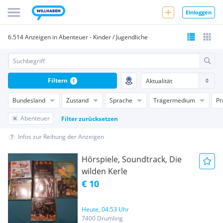
Einloggen
6.514 Anzeigen in Abenteuer - Kinder / Jugendliche
Filtern
1
Bundesland
Zustand
Sprache
Trägermedium
Pr
Abenteuer
Filter zurücksetzen
Infos zur Reihung der Anzeigen
Hörspiele, Soundtrack, Die
wilden Kerle
€ 10
Heute, 04:53 Uhr
7400 Drumling