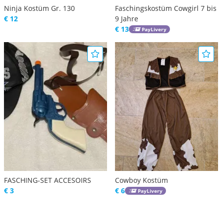
Ninja Kostüm Gr. 130
Faschingskostüm Cowgirl 7 bis
€ 12
9 Jahre
€ 13
PayLivery
FASCHING-SET ACCESOIRS
Cowboy Kostüm
€ 3
€ 6
PayLivery