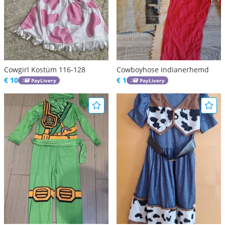
Cowgirl Kostüm 116-128
Cowboyhose Indianerhemd
€ 10
€ 1
PayLivery
PayLivery