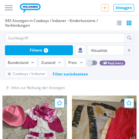
Einloggen
945 Anzeigen in Cowboys / Indianer - Kinderkostüme /
Verkleidungen
Filtern
1
Bundesland
Zustand
Preis
PayLivery
Cowboys / Indianer
Filter zurücksetzen
Infos zur Reihung der Anzeigen