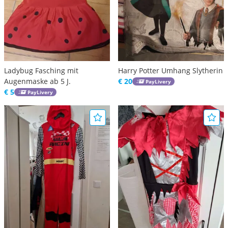
Ladybug Fasching mit
Harry Potter Umhang Slytherin
Augenmaske ab 5 J.
€ 20
PayLivery
€ 5
PayLivery