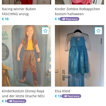
Racing winner Buben
Kinder Zombie Rotkäppchen
FASCHING anzüg
kostüm halloween
€ 10
€ 9
PayLivery
Kinderkostüm Disney Raya
Elsa Kleid
und der letzte Drache NEU
€ 15
PayLivery
€ 5
PayLivery