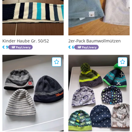
Kinder Haube Gr. 50/52
2er-Pack Baumwollmützen
€ 9
€ 6
PayLivery
PayLivery