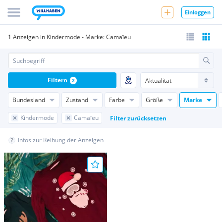
Einloggen
1 Anzeigen in Kindermode - Marke: Camaïeu
Filtern
2
Bundesland
Zustand
Farbe
Größe
Marke
Kindermode
Camaïeu
Filter zurücksetzen
Infos zur Reihung der Anzeigen