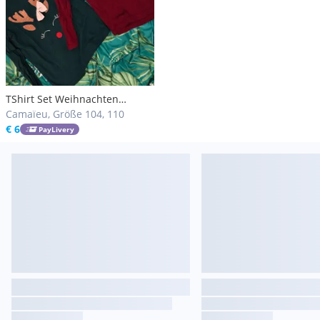
TShirt Set Weihnachten
Camaieu Gr 104/110
Camaïeu, Größe 104, 110
€ 6
PayLivery