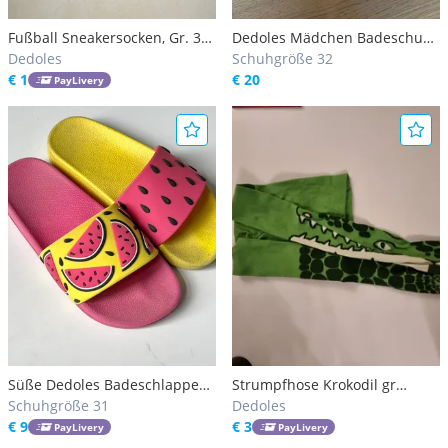
Fußball Sneakersocken, Gr. 39-
Dedoles Mädchen Badeschuhe
42
Dedoles
Gr. 32 NEU!
Schuhgröße 32
€ 1
€ 20
PayLivery
Süße Dedoles Badeschlappen,
Strumpfhose Krokodil gr
31, Badeschuhe, Flip-Flops
Schuhgröße 31
122/128
Dedoles
€ 9
€ 3
PayLivery
PayLivery