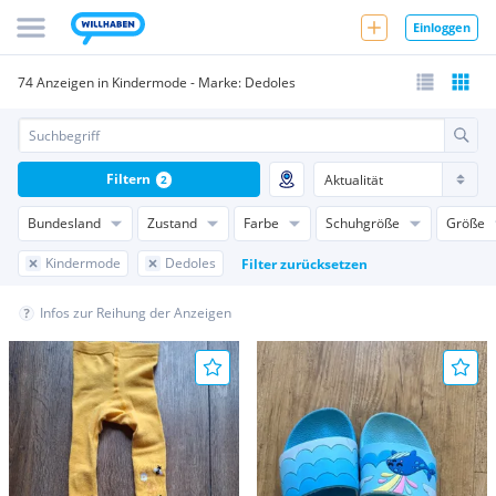
Einloggen
74 Anzeigen in Kindermode - Marke: Dedoles
Filtern
2
Bundesland
Zustand
Farbe
Schuhgröße
Größe
Kindermode
Dedoles
Filter zurücksetzen
Infos zur Reihung der Anzeigen