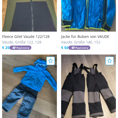
Fleece Gilet Vaude 122/128
Jacke für Buben von VAUDE
Vaude, Größe 122, 128
Vaude, Größe 146, 152
€ 25
€ 50
PayLivery
PayLivery