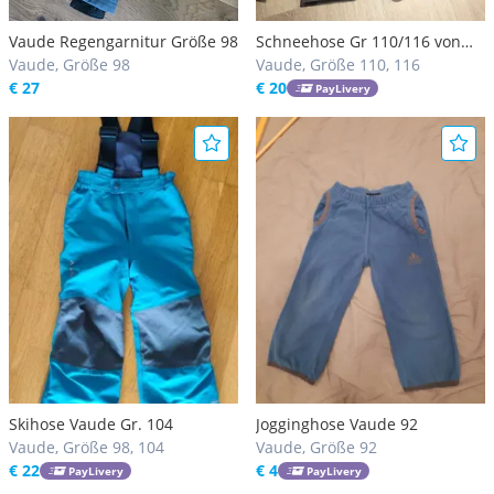
Vaude Regengarnitur Größe 98
Schneehose Gr 110/116 von
Vaude, Größe 98
Vaude
Vaude, Größe 110, 116
€ 27
€ 20
PayLivery
Skihose Vaude Gr. 104
Jogginghose Vaude 92
Vaude, Größe 98, 104
Vaude, Größe 92
€ 22
€ 4
PayLivery
PayLivery