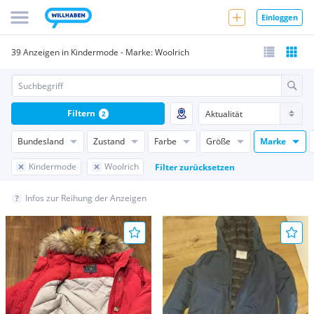
Einloggen
39 Anzeigen in Kindermode - Marke: Woolrich
Filtern
2
Bundesland
Zustand
Farbe
Größe
Marke
Kindermode
Woolrich
Filter zurücksetzen
Infos zur Reihung der Anzeigen