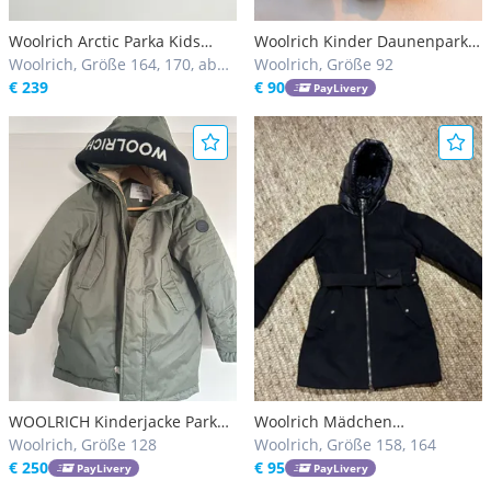
Woolrich Arctic Parka Kids
Woolrich Kinder Daunenparka,
(Damengröße XS)
Woolrich, Größe 164, 170, ab
Gr. 2 (ca. 92), schwarz, Top-
Woolrich, Größe 92
176
€ 239
Zustand
€ 90
PayLivery
WOOLRICH Kinderjacke Parka
Woolrich Mädchen
Größe 8 NEU
Woolrich, Größe 128
Winterjacke
Woolrich, Größe 158, 164
€ 250
€ 95
PayLivery
PayLivery