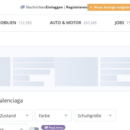
Nachrichten
Einloggen
|
Registrieren
Neue Anzeige aufgeb
OBILIEN
AUTO & MOTOR
JOBS
112.783
207.245
1
alenciaga
Zustand
Farbe
Schuhgröße
PayLivery
eis