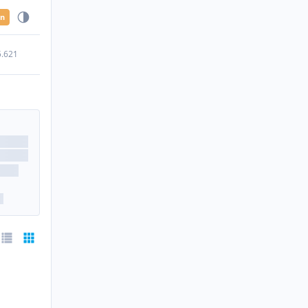
en
5.621