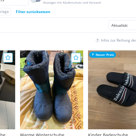
Anzeigen mit Käuferschutz und Versand
ciaga
Filter zurücksetzen
Infos zur Reihung d
Neuer Preis
uhe
Warme Winterschuhe
Kinder Badeschuhe