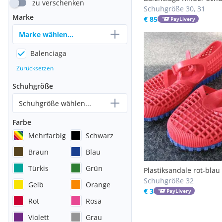
zu verschenken
Schuhgröße 30, 31
Marke
€ 85
PayLivery
Marke wählen...
Balenciaga
Zurücksetzen
Schuhgröße
Schuhgröße wählen...
Farbe
Mehrfarbig
Schwarz
Braun
Blau
Türkis
Grün
Plastiksandale rot-blau
Schuhgröße 32
Gelb
Orange
€ 3
PayLivery
Rot
Rosa
Violett
Grau