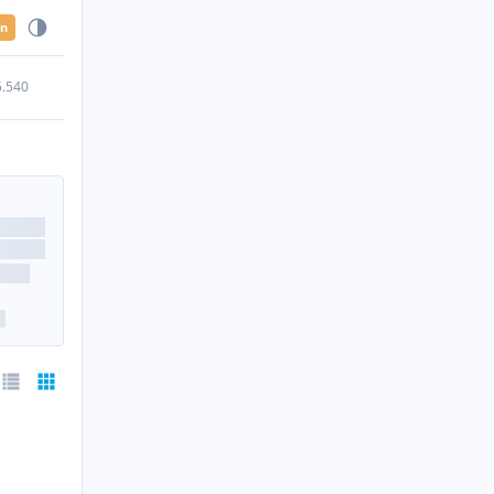
en
5.540