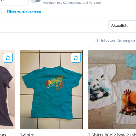
Anzeigen mit Käuferschutz und Versand
Filter zurücksetzen
Infos zur Reihung d
ngs
T-Shirt
T Shirts 86/92 bzw 2 Ja