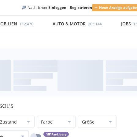
Nachrichten
Einloggen
|
Registrieren
Neue Anzeige aufgeb
OBILIEN
AUTO & MOTOR
JOBS
112.470
205.144
1
SOL'S
Zustand
Farbe
Größe
PayLivery
eis