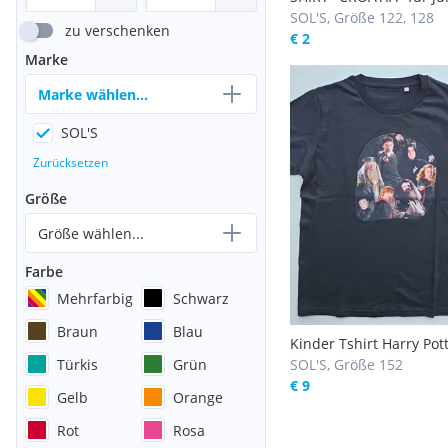
SOL'S, Größe 122, 128
zu verschenken
€ 2
Marke
Marke wählen...
SOL'S
Zurücksetzen
Größe
Größe wählen...
Farbe
Mehrfarbig
Schwarz
Braun
Blau
Kinder Tshirt Harry Pot
Türkis
Grün
schwarz
SOL'S, Größe 152
€ 9
Gelb
Orange
Rot
Rosa