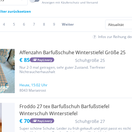
Anzeigen mit Käuferschutz und Versand
ilter zurücksetzen
4
5
6
7
8
9
Weiter
Infos zur Reihung d
Affenzahn Barfußschuhe Winterstiefel Größe 25
€ 85
Schuhgröße 25
PayLivery
Nur 2-3 mal getragen, sehr guter Zustand. Tierfreier
Nichtraucherhaushalt
Heute, 15:02 Uhr
8043 Mariatrost
Froddo 27 tex Barfußschuh Barfußstiefel
Winterschuh Winterstiefel
€ 70
Schuhgröße 27
PayLivery
Super schöne Schuhe. Leider zu früh gekauft und jetzt passt es nicht