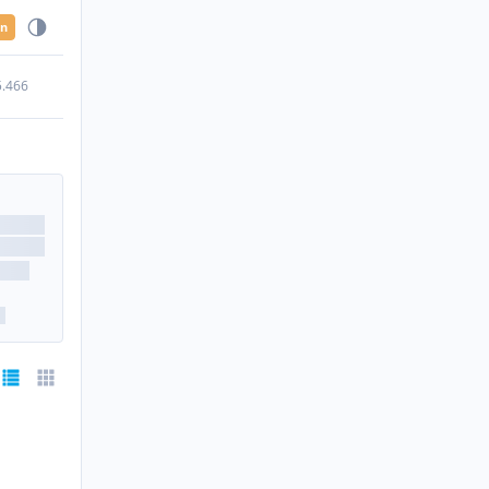
en
5.466