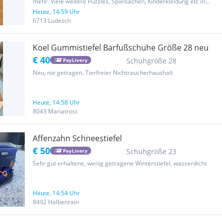
mehr. Viele weitere Puzzles, Spielsachen, Kinderkleidung etc in
meinen Inseraten - gerne Screenshots von den Sachen als
Heute, 14:59 Uhr
Nachricht mit Preisvorstellung schreiben dann stelle ich ein...
6713 Ludesch
Koel Gummistiefel Barfußschuhe Größe 28 neu
€ 40
Schuhgröße 28
PayLivery
Neu, nie getragen. Tierfreier Nichtraucherhaushalt
Heute, 14:58 Uhr
8043 Mariatrost
Affenzahn Schneestiefel
€ 50
Schuhgröße 23
PayLivery
Sehr gut erhaltene, wenig getragene Winterstiefel, wasserdicht
Heute, 14:54 Uhr
8492 Halbenrain