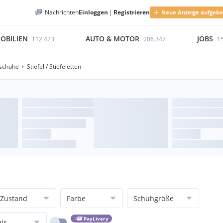
Nachrichten
Einloggen
|
Registrieren
Neue Anzeige aufgeb
OBILIEN
AUTO & MOTOR
JOBS
112.423
206.347
1
schuhe
Stiefel / Stiefeletten
Zustand
Farbe
Schuhgröße
PayLivery
eis