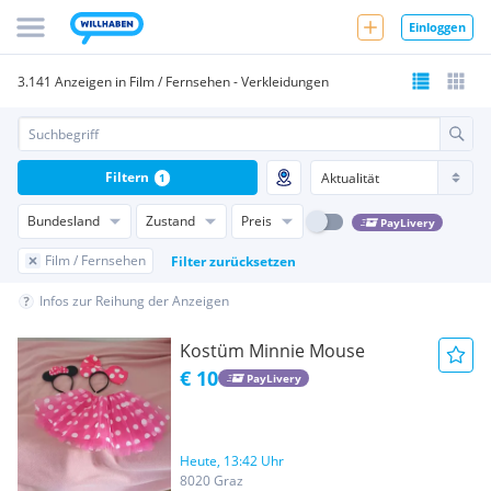
Einloggen
3.141 Anzeigen in Film / Fernsehen - Verkleidungen
Filtern
1
Bundesland
Zustand
Preis
PayLivery
Film / Fernsehen
Filter zurücksetzen
Infos zur Reihung der Anzeigen
Kostüm Minnie Mouse
€ 10
PayLivery
Heute, 13:42 Uhr
8020 Graz