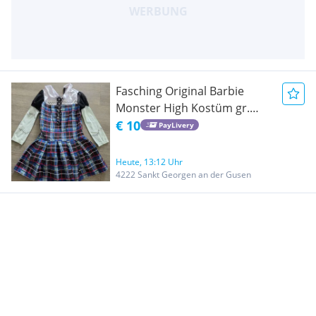
Fasching Original Barbie
Monster High Kostüm gr.
134/140
€ 10
PayLivery
Heute, 13:12 Uhr
4222 Sankt Georgen an der Gusen