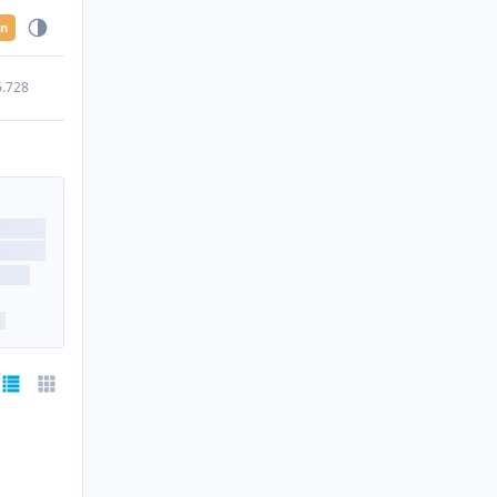
en
5.728