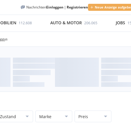
Nachrichten
Einloggen
|
Registrieren
Neue Anzeige aufgeb
OBILIEN
AUTO & MOTOR
JOBS
112.608
206.065
1
ggys
Zustand
Marke
Preis