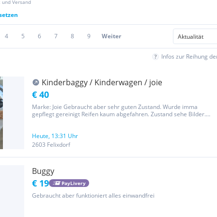
z und Versand
ksetzen
4
5
6
7
8
9
Weiter
Infos zur Reihung d
Kinderbaggy / Kinderwagen / joie
€ 40
Marke: Joie Gebraucht aber sehr guten Zustand. Wurde imma
gepflegt gereinigt Reifen kaum abgefahren. Zustand sehe Bilder.
Weitere Bilder auf Anfrage möglich Die Privatverkauf keine
Garantie oder Rücknahme Kein Versand Abholung nur vormittags
möglich!
Heute, 13:31 Uhr
2603 Felixdorf
Buggy
€ 19
PayLivery
Gebraucht aber funktioniert alles einwandfrei