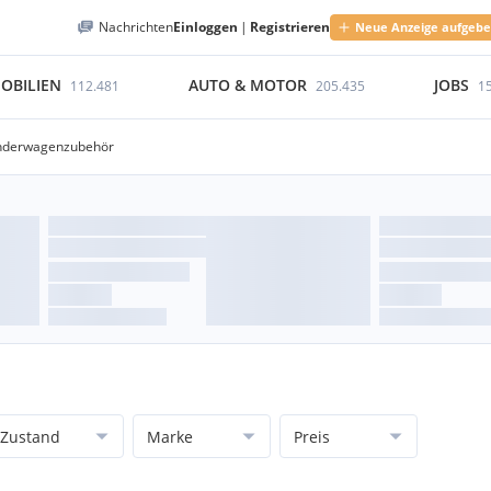
Nachrichten
Einloggen
|
Registrieren
Neue Anzeige aufgeb
OBILIEN
AUTO & MOTOR
JOBS
112.481
205.435
1
nderwagenzubehör
Zustand
Marke
Preis