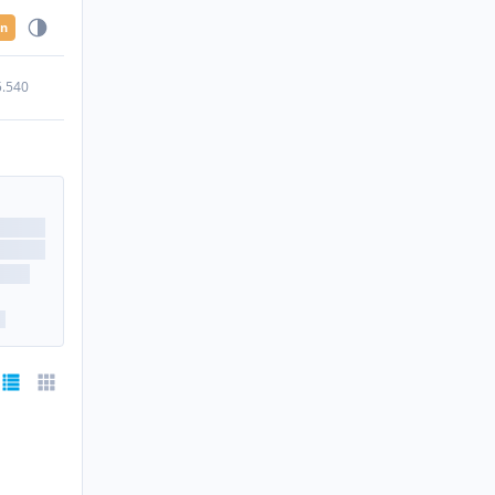
en
5.540