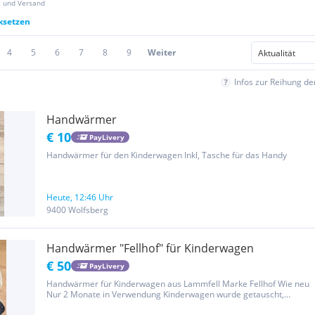
z und Versand
cksetzen
4
5
6
7
8
9
Weiter
Infos zur Reihung d
Handwärmer
€ 10
PayLivery
Handwärmer für den Kinderwagen Inkl, Tasche für das Handy
Heute, 12:46 Uhr
9400 Wolfsberg
Handwärmer "Fellhof" für Kinderwagen
€ 50
PayLivery
Handwärmer für Kinderwagen aus Lammfell Marke Fellhof Wie neu
Nur 2 Monate in Verwendung Kinderwagen wurde getauscht,
Handwärmer passt nicht mehr für das neue Modell.