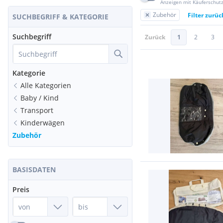
Anzeigen mit Käuferschut
Zubehör
Filter zurü
SUCHBEGRIFF & KATEGORIE
Suchbegriff
Zurück
1
2
3
Kategorie
Alle Kategorien
Baby / Kind
Transport
Kinderwägen
Zubehör
BASISDATEN
Preis