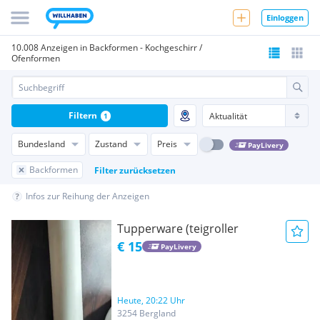
Einloggen
10.008 Anzeigen in Backformen - Kochgeschirr /
Ofenformen
Filtern
1
Bundesland
Zustand
Preis
PayLivery
Backformen
Filter zurücksetzen
Infos zur Reihung der Anzeigen
Tupperware (teigroller
€ 15
PayLivery
Heute, 20:22 Uhr
3254 Bergland