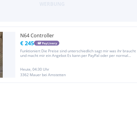
N64 Controller
€ 245
PayLivery
Funktioniert Die Preise sind unterschiedlich sagt mir was ihr braucht
und macht mir ein Angebot Es kann per PayPal oder per normal
Überweisung auch bezahlt werden. Da es sich um einen
Privatverkauf handelt gibt es keine Garantie, Gewährleistung oder...
Heute, 04:30 Uhr
3362 Mauer bei Amstetten