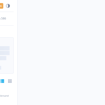
en
5.586
 Versand