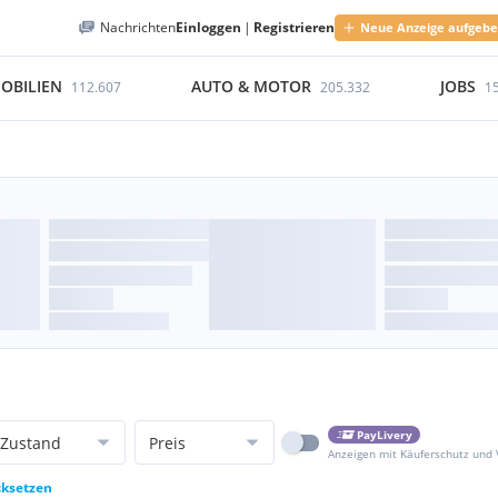
Nachrichten
Einloggen
|
Registrieren
Neue Anzeige aufgeb
OBILIEN
AUTO & MOTOR
JOBS
112.607
205.332
1
PayLivery
Zustand
Preis
Anzeigen mit Käuferschutz und
cksetzen