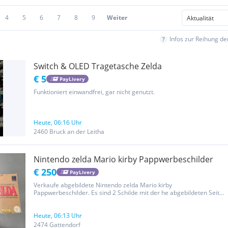
4
5
6
7
8
9
Weiter
Infos zur Reihung d
Switch & OLED Tragetasche Zelda
€ 5
PayLivery
Funktioniert einwandfrei, gar nicht genutzt.
Heute, 06:16 Uhr
2460 Bruck an der Leitha
Nintendo zelda Mario kirby Pappwerbeschilder
€ 250
PayLivery
Verkaufe abgebildete Nintendo zelda Mario kirby
Pappwerbeschilder. Es sind 2 Schilde mit der he abgebildeten Seite.
Gameboy zelda mit kirby Zelda nes mit dr mario originale Nintendo-
Pappwerbeschilder (oft auch als Store Signs oder...
Heute, 06:13 Uhr
2474 Gattendorf