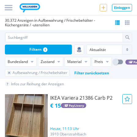
Einloggen
30.372 Anzeigen in Aufbewahrung / Frischebehälter -
Küchengeräte / -utensilien
Filtern
1
Bundesland
Zustand
Material
Preis
Pa
Aufbewahrung / Frischebehälter
Filter zurücksetzen
Infos zur Reihung der Anzeigen
IKEA Variera 21386 Carb P2
€ 15
PayLivery
Heute, 11:13 Uhr
3910 Oberstrahlbach