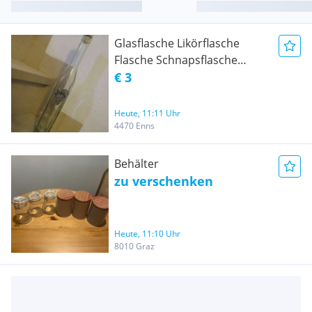
Glasflasche Likörflasche
Flasche Schnapsflasche
Flasche mit MEtall
€ 3
Verzeihrung Trauben
Heute, 11:11 Uhr
4470 Enns
Behälter
zu verschenken
Heute, 11:10 Uhr
8010 Graz