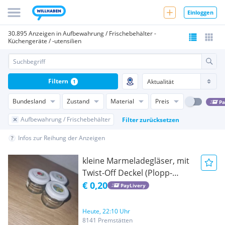
Einloggen
30.895 Anzeigen in Aufbewahrung / Frischebehälter -
Küchengeräte / -utensilien
Filtern
1
Bundesland
Zustand
Material
Preis
Pa
Aufbewahrung / Frischebehälter
Filter zurücksetzen
Infos zur Reihung der Anzeigen
kleine Marmeladegläser, mit
Twist-Off Deckel (Plopp-
Deckel)
€ 0,20
PayLivery
Heute, 22:10 Uhr
8141 Premstätten