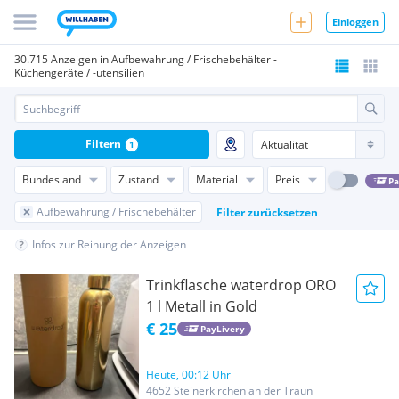
Einloggen
30.715 Anzeigen in Aufbewahrung / Frischebehälter -
Küchengeräte / -utensilien
Filtern
1
Bundesland
Zustand
Material
Preis
Pa
Aufbewahrung / Frischebehälter
Filter zurücksetzen
Infos zur Reihung der Anzeigen
Trinkflasche waterdrop ORO
1 l Metall in Gold
€ 25
PayLivery
Heute, 00:12 Uhr
4652 Steinerkirchen an der Traun