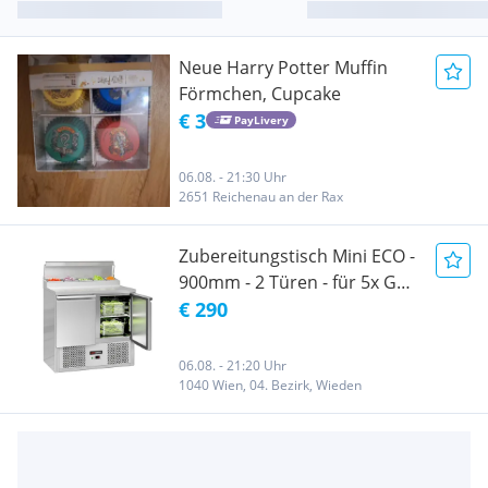
Neue Harry Potter Muffin
Förmchen, Cupcake
€ 3
PayLivery
06.08. - 21:30 Uhr
2651 Reichenau an der Rax
Zubereitungstisch Mini ECO -
900mm - 2 Türen - für 5x GN
1/6
€ 290
06.08. - 21:20 Uhr
1040 Wien, 04. Bezirk, Wieden