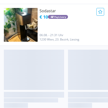
Sodastar
€ 10
PayLivery
06.08. - 21:31 Uhr
1230 Wien, 23. Bezirk, Liesing