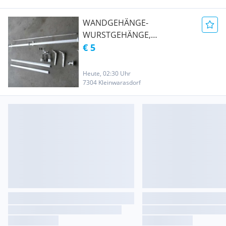
WANDGEHÄNGE-
WURSTGEHÄNGE,
RAUCHSTOCK -SELCHSTAB -
€ 5
SELCHSTOCK 93, 230, 550 cm
Heute, 02:30 Uhr
7304 Kleinwarasdorf