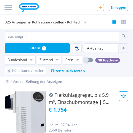
Einloggen
325 Anzeigen in Kühlräume / -zellen - Kühltechnik
Filtern
1
Bundesland
Zustand
Preis
PayLivery
Kühlräume / -zellen
Filter zurücksetzen
Infos zur Reihung der Anzeigen
Tiefkühlaggregat, bis 5,9
m³, Einschubmontage | 5
JAHRE GARANTIE | GRATIS
€ 1.754
LIEFERUNG
Heute, 07:04 Uhr
2560 Berndorf