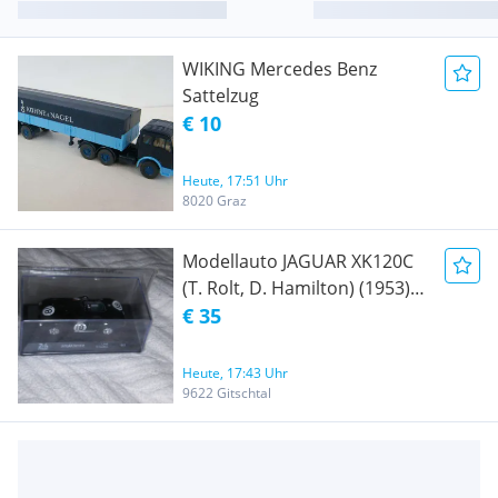
WIKING Mercedes Benz
Sattelzug
€ 10
Heute, 17:51 Uhr
8020 Graz
Modellauto JAGUAR XK120C
(T. Rolt, D. Hamilton) (1953)
(ZIM.2, 08.08)
€ 35
Heute, 17:43 Uhr
9622 Gitschtal