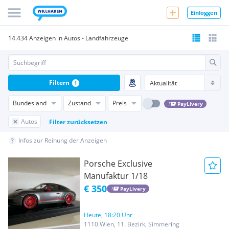
Einloggen
14.434 Anzeigen in Autos - Landfahrzeuge
Filtern
1
Bundesland
Zustand
Preis
PayLivery
Autos
Filter zurücksetzen
Infos zur Reihung der Anzeigen
Porsche Exclusive
Manufaktur 1/18
€ 350
PayLivery
Heute, 18:20 Uhr
1110 Wien, 11. Bezirk, Simmering