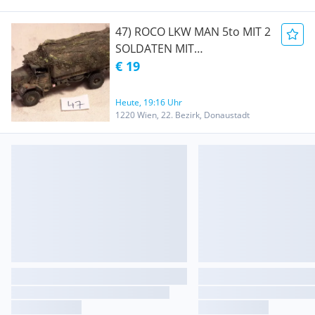
47) ROCO LKW MAN 5to MIT 2
SOLDATEN MIT
TARNANSTRICH UND
€ 19
TARNUNG MILITARIA
MODELLBAU MODELLBAHN
Heute, 19:16 Uhr
EISENBAHN MILITARY
1220 Wien, 22. Bezirk, Donaustadt