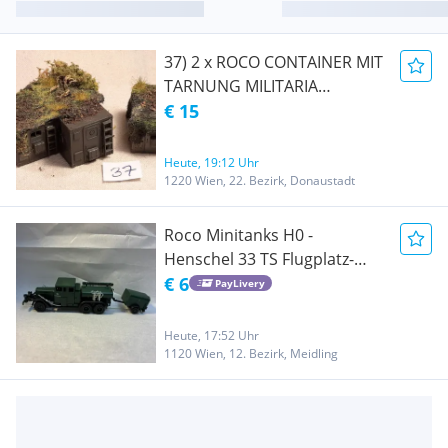
37) 2 x ROCO CONTAINER MIT
TARNUNG MILITARIA
MODELLBAU MODELLBAHN
€ 15
EISENBAHN MILITARY
Heute, 19:12 Uhr
1220 Wien, 22. Bezirk, Donaustadt
Roco Minitanks H0 -
Henschel 33 TS Flugplatz-
Tankspritze mit Anhänger
€ 6
PayLivery
Heute, 17:52 Uhr
1120 Wien, 12. Bezirk, Meidling