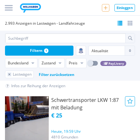
Einloggen
2.993 Anzeigen in Lastwägen - Landfahrzeuge
Filtern
1
Bundesland
Zustand
Preis
PayLivery
Lastwägen
Filter zurücksetzen
Infos zur Reihung der Anzeigen
Schwertransporter LKW 1:87
mit Beladung
€ 25
Heute, 19:59 Uhr
4810 Gmunden