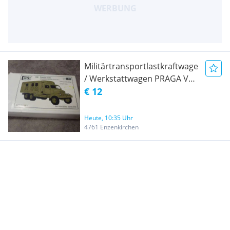
Militärtransportlastkraftwagen
/ Werkstattwagen PRAGA V3S
im Maßstab 1:87
€ 12
Heute, 10:35 Uhr
4761 Enzenkirchen