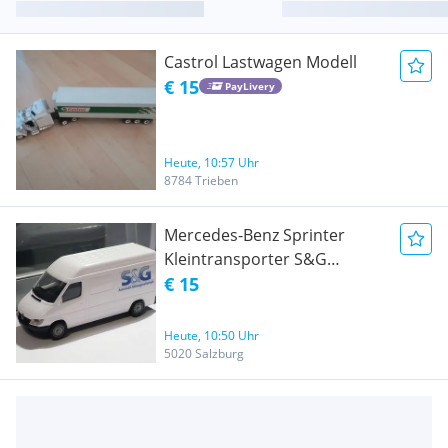
Castrol Lastwagen Modell
€ 15
PayLivery
Heute, 10:57 Uhr
8784 Trieben
Mercedes-Benz Sprinter
Kleintransporter S&G
Automobil Sondermodell
€ 15
HERPA 1:87
Heute, 10:50 Uhr
5020 Salzburg