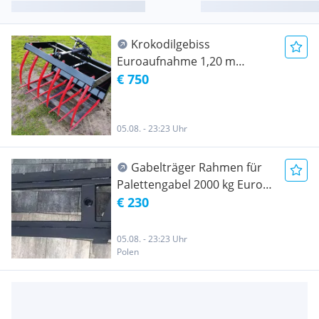
Krokodilgebiss
Euroaufnahme 1,20 m
Krokodilzange Frontlader
€ 750
Gebis Schaffer, Komatsu und
andere Radlader
05.08. - 23:23 Uhr
Gabelträger Rahmen für
Palettengabel 2000 kg Euro
Fem 2 ISO 2
€ 230
05.08. - 23:23 Uhr
Polen