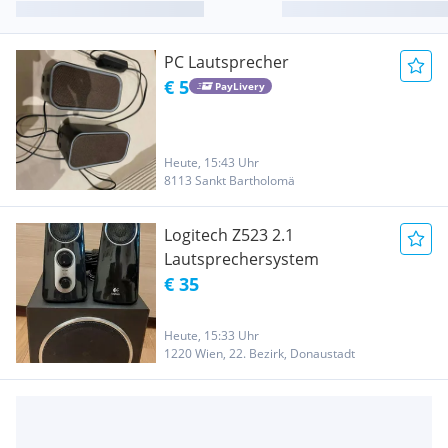
PC Lautsprecher
€ 5
PayLivery
Heute, 15:43 Uhr
8113 Sankt Bartholomä
Logitech Z523 2.1
Lautsprechersystem
€ 35
Heute, 15:33 Uhr
1220 Wien, 22. Bezirk, Donaustadt