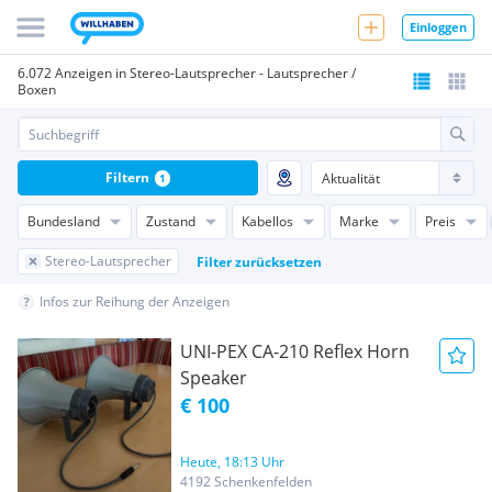
Einloggen
6.072 Anzeigen in Stereo-Lautsprecher - Lautsprecher /
Boxen
Filtern
1
Bundesland
Zustand
Kabellos
Marke
Preis
Stereo-Lautsprecher
Filter zurücksetzen
Infos zur Reihung der Anzeigen
UNI-PEX CA-210 Reflex Horn
Speaker
€ 100
Heute, 18:13 Uhr
4192 Schenkenfelden