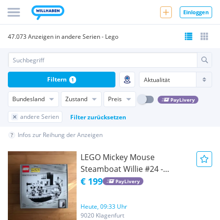
Einloggen
47.073 Anzeigen in andere Serien - Lego
Filtern
1
Bundesland
Zustand
Preis
PayLivery
andere Serien
Filter zurücksetzen
Infos zur Reihung der Anzeigen
LEGO Mickey Mouse
Steamboat Willie #24 -
Fehlerbox
€ 199
PayLivery
Heute, 09:33 Uhr
9020 Klagenfurt