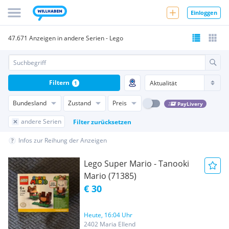
Einloggen
47.671 Anzeigen in andere Serien - Lego
Filtern
1
Bundesland
Zustand
Preis
PayLivery
andere Serien
Filter zurücksetzen
Infos zur Reihung der Anzeigen
Lego Super Mario - Tanooki
Mario (71385)
€ 30
Heute, 16:04 Uhr
2402 Maria Ellend