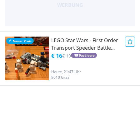
LEGO Star Wars - First Order
Neuer Preis
Transport Speeder Battle
Pack (75166)
€ 16
€ 19
PayLivery
Heute, 21:47 Uhr
8010 Graz