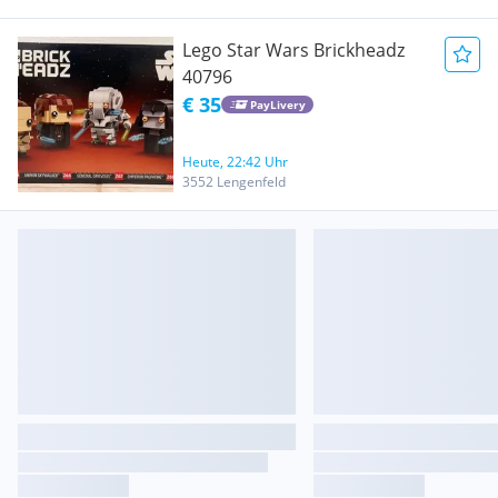
Lego Star Wars Brickheadz
40796
€ 35
PayLivery
Heute, 22:42 Uhr
3552 Lengenfeld