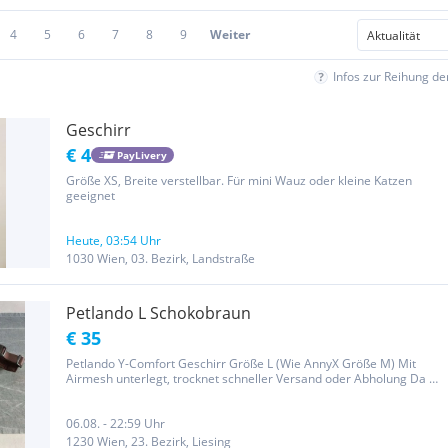
4
5
6
7
8
9
Weiter
Infos zur Reihung d
Geschirr
€ 4
PayLivery
Größe XS, Breite verstellbar. Für mini Wauz oder kleine Katzen
geeignet
Heute, 03:54 Uhr
1030 Wien, 03. Bezirk, Landstraße
Petlando L Schokobraun
€ 35
Petlando Y-Comfort Geschirr Größe L (Wie AnnyX Größe M) Mit
Airmesh unterlegt, trocknet schneller Versand oder Abholung Da es
um einen Privatverkauf handelt, ist keine Rückgabe, Umtausch oder
Garantie möglich.
06.08. - 22:59 Uhr
1230 Wien, 23. Bezirk, Liesing