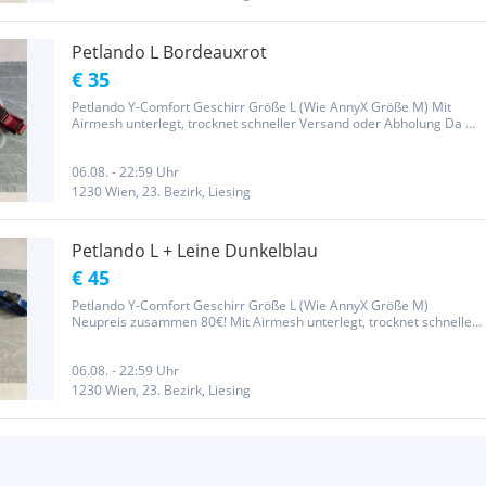
Petlando L Bordeauxrot
€ 35
Petlando Y-Comfort Geschirr Größe L (Wie AnnyX Größe M) Mit
Airmesh unterlegt, trocknet schneller Versand oder Abholung Da es
um einen Privatverkauf handelt, ist keine Rückgabe, Umtausch oder
Garantie möglich.
06.08. - 22:59 Uhr
1230 Wien, 23. Bezirk, Liesing
Petlando L + Leine Dunkelblau
€ 45
Petlando Y-Comfort Geschirr Größe L (Wie AnnyX Größe M)
Neupreis zusammen 80€! Mit Airmesh unterlegt, trocknet schneller
Leine Größe S, 3m lang Versand oder Abholung Da es um einen
Privatverkauf handelt, ist keine Rückgabe, Umtausch oder
Garantie...
06.08. - 22:59 Uhr
1230 Wien, 23. Bezirk, Liesing