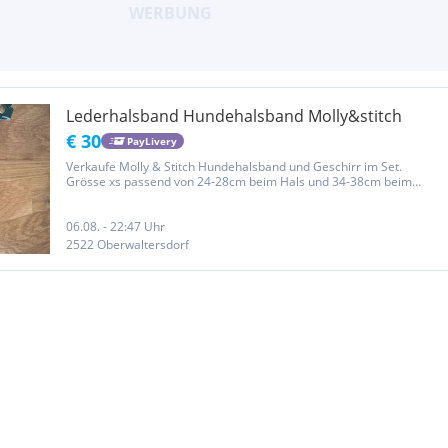
Lederhalsband Hundehalsband Molly&stitch
€ 30
PayLivery
Verkaufe Molly & Stitch Hundehalsband und Geschirr im Set.
Grösse xs passend von 24-28cm beim Hals und 34-38cm beim
Bauch. Farbe Forrest grün aus der Serie Butter mit Messing
Schnallen, sehr weiches Leder, sehr angenehm zu tragen, top
Zustand, unser...
06.08. - 22:47 Uhr
2522 Oberwaltersdorf