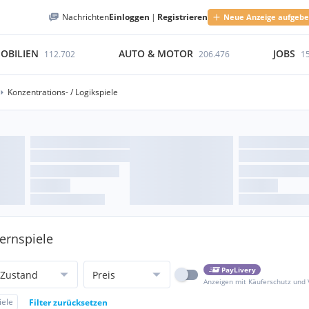
Nachrichten
Einloggen
|
Registrieren
Neue Anzeige aufgeb
OBILIEN
AUTO & MOTOR
JOBS
112.702
206.476
1
Konzentrations- / Logikspiele
Lernspiele
PayLivery
Zustand
Preis
Anzeigen mit Käuferschutz und
iele
Filter zurücksetzen