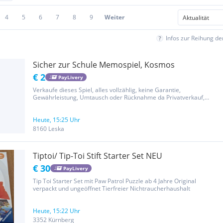
4
5
6
7
8
9
Weiter
Infos zur Reihung d
Sicher zur Schule Memospiel, Kosmos
€ 2
PayLivery
Verkaufe dieses Spiel, alles vollzählig, keine Garantie,
Gewährleistung, Umtausch oder Rücknahme da Privatverkauf,
Versand gegen Kostenübernahme möglich, bitte Vorauskasse oder
PayLivery
Heute, 15:25 Uhr
8160 Leska
Tiptoi/ Tip-Toi Stift Starter Set NEU
€ 30
PayLivery
Tip Toi Starter Set mit Paw Patrol Puzzle ab 4 Jahre Original
verpackt und ungeöffnet Tierfreier Nichtraucherhaushalt
Heute, 15:22 Uhr
3352 Kürnberg