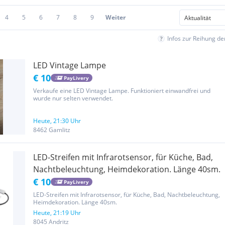
4
5
6
7
8
9
Weiter
Infos zur Reihung d
LED Vintage Lampe
€ 10
PayLivery
Verkaufe eine LED Vintage Lampe. Funktioniert einwandfrei und
wurde nur selten verwendet.
Heute, 21:30 Uhr
8462 Gamlitz
LED-Streifen mit Infrarotsensor, für Küche, Bad,
Nachtbeleuchtung, Heimdekoration. Länge 40sm.
€ 10
PayLivery
LED-Streifen mit Infrarotsensor, für Küche, Bad, Nachtbeleuchtung,
Heimdekoration. Länge 40sm.
Heute, 21:19 Uhr
8045 Andritz