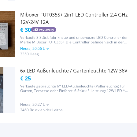
Miboxer FUT035S+ 2in1 LED Controller 2,4 GHz
12V-24V 12A
€ 30
PayLivery
Verkaufe 3 Stück fabrikneue und unbenutzte LED Controller der
Marke MiBoxer FUT035S+ Die Controller befinden sich in der
Originalverpackung und wurden nie verbaut. Alle 3 Stück 30€ 2in1
Heute, 20:56 Uhr
Steuergerät für Single Color (Einfarbig) ODER CCT (Farbtemperatur
3350 Haag
/...
6x LED Außenleuchte / Gartenleuchte 12W 36V
€ 25
Verkaufe gebrauchte 6* LED-Außenleuchte (Pollerleuchte) für
Garten, Terrasse oder Einfahrt. 6 Stück * Leistung: 12W LED *
Spannung: 36V * Farbe: Schwarz mit milchiger Abdeckung *
Zustand: gebraucht, funktioniert . Normale Gebrauchsspuren
vorhanden....
Heute, 20:27 Uhr
2460 Bruck an der Leitha