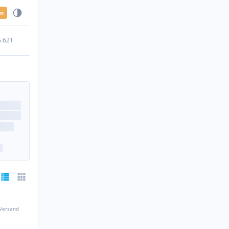
en
5.621
 Versand