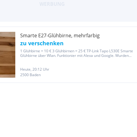
Smarte E27-Glühbirne, mehrfarbig
zu verschenken
1 Glühbirne = 10 € 3 Glühbirnen = 25 € TP-Link Tapo L530E Smarte
Glühbirne über Wlan. Funktionier mit Alexa und Google. Wurden
vom Vormieter angeschafft, ich habe dafür aber keine Verwendung.
Von der TP-Link-Website: - Mehrfarbig – Gestalten Sie ganz...
Heute, 20:12 Uhr
2500 Baden